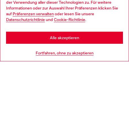
der Verwendung aller dieser Technologien zu. Für weitere
Choose your location
Informationen oder zur Auswahl Ihrer Präferenzen klicken Sie
auf
Präferenzen verwalten
oder lesen Sie unsere
You are currently browsing Deutschland website, but it seems
Datenschutzrichtlinie
und
Cookie-Richtlinie
.
Mehr erfahren
you may be based in United States
Stay in Deutschland
Alle akzeptieren
HILFE
Go to United States
Fortfahren, ohne zu akzeptieren
AGB UND RECHTLICHES
WORLD OF DIESEL
CORPORATE