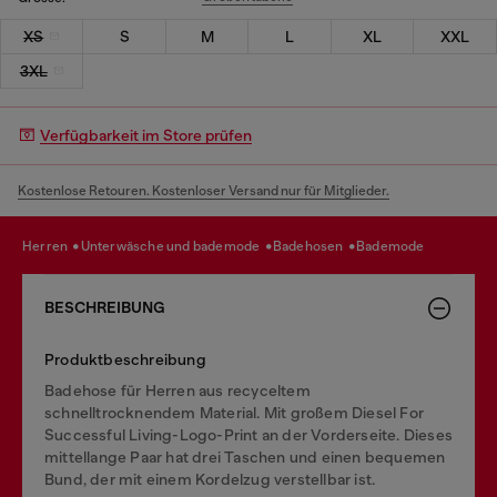
XS
S
M
L
XL
XXL
3XL
Verfügbarkeit im Store prüfen
Kostenlose Retouren. Kostenloser Versand nur für Mitglieder.
herren
unterwäsche und bademode
badehosen
bademode
BESCHREIBUNG
Produktbeschreibung
Badehose für Herren aus recyceltem
schnelltrocknendem Material. Mit großem Diesel For
Successful Living-Logo-Print an der Vorderseite. Dieses
mittellange Paar hat drei Taschen und einen bequemen
Bund, der mit einem Kordelzug verstellbar ist.