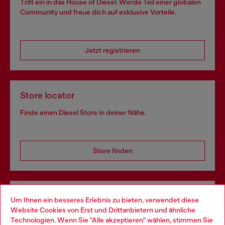
Tritt ein in das House of Diesel. Werde Teil einer globalen
Community und freue dich auf exklusive Vorteile.
Jetzt registrieren
Store locator
Finde einen Diesel Store in deiner Nähe.
Store finden
Omnichannel-Services
Um Ihnen ein besseres Erlebnis zu bieten, verwendet diese
Website Cookies von Erst und Drittanbietern und ähnliche
Entdecke unser gesamtes Service-Angebot, online und
Technologien. Wenn Sie "Alle akzeptieren" wählen, stimmen Sie
im Store.