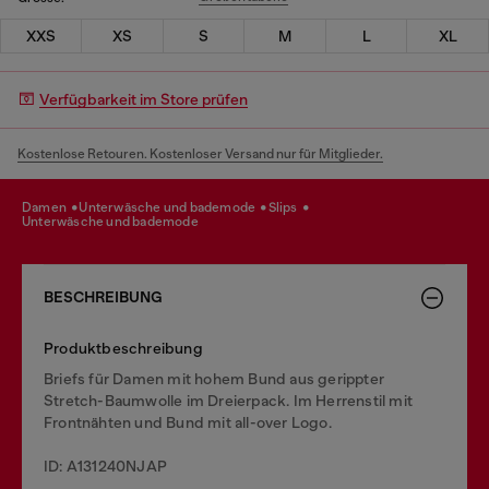
XXS
XS
S
M
L
XL
Verfügbarkeit im Store prüfen
Kostenlose Retouren. Kostenloser Versand nur für Mitglieder.
damen
unterwäsche und bademode
slips
unterwäsche und bademode
BESCHREIBUNG
Produktbeschreibung
Briefs für Damen mit hohem Bund aus gerippter
Stretch-Baumwolle im Dreierpack. Im Herrenstil mit
Frontnähten und Bund mit all-over Logo.
ID: A131240NJAP