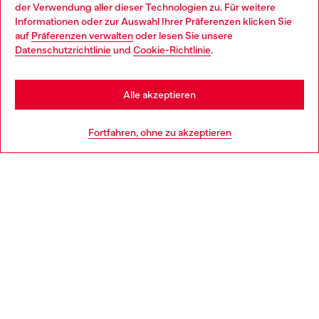
der Verwendung aller dieser Technologien zu. Für weitere
Choose your location
Informationen oder zur Auswahl Ihrer Präferenzen klicken Sie
auf
Präferenzen verwalten
oder lesen Sie unsere
You are currently browsing Österreich website, but it seems you
Datenschutzrichtlinie
und
Cookie-Richtlinie
.
Mehr erfahren
may be based in United States
Stay in Österreich
Alle akzeptieren
HILFE
Go to United States
Fortfahren, ohne zu akzeptieren
AGB UND RECHTLICHES
WORLD OF DIESEL
CORPORATE