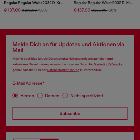
Regular Regular Waist 2032 D-Krooley Joggjeans®
Regular Regular Waist 2032 D-Krooley Joggjeans®
€ 137,00
€ 137,00
€ 275,00
-50%
€ 275,00
-50%
Melde Dich an für Updates und Aktionen via
Mail
Hiermit bestätige ich, die
Datenschutzerklärung
gelesen zu haben und
autorisiere Diesel, meine personenbezogenen Daten für
Marketing*-Zwecke
gemäß Absatz 3.1 d) der
Datenschutzerklärung
zu verarbeiten.
E-Mail Adresse*
Herren
Damen
Nicht spezifiziert
Subscribe