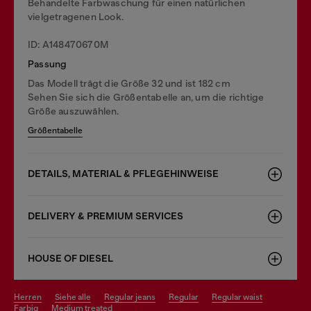
Behandelte Farbwaschung für einen natürlichen
vielgetragenen Look.
ID: A148470670M
Passung
Das Modell trägt die Größe 32 und ist 182 cm
Sehen Sie sich die Größentabelle an, um die richtige
Größe auszuwählen.
Größentabelle
DETAILS, MATERIAL & PFLEGEHINWEISE
DELIVERY & PREMIUM SERVICES
HOUSE OF DIESEL
herren
siehe alle
regular jeans
regular
regular waist
farbig
medium treated