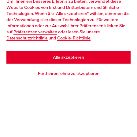
Um Ihnen ein besseres Erlebnis zu bieten, verwendet diese
Website Cookies von Erst und Drittanbietern und ähnliche
Entdecke unser gesamtes Service-Angebot, online und
Technologien. Wenn Sie "Alle akzeptieren" wählen, stimmen Sie
im Store.
der Verwendung aller dieser Technologien zu. Für weitere
Choose your location
Informationen oder zur Auswahl Ihrer Präferenzen klicken Sie
auf
Präferenzen verwalten
oder lesen Sie unsere
You are currently browsing Österreich website, but it seems you
Datenschutzrichtlinie
und
Cookie-Richtlinie
.
Mehr erfahren
may be based in United States
Stay in Österreich
Alle akzeptieren
HILFE
Go to United States
Fortfahren, ohne zu akzeptieren
AGB UND RECHTLICHES
WORLD OF DIESEL
CORPORATE