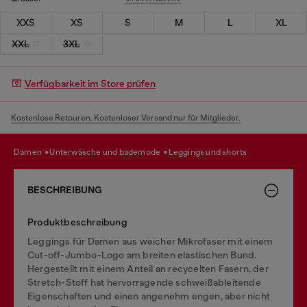
XXS
XS
S
M
L
XL
XXL
3XL
Verfügbarkeit im Store prüfen
Kostenlose Retouren. Kostenloser Versand nur für Mitglieder.
damen
unterwäsche und bademode
leggings und shorts
BESCHREIBUNG
Produktbeschreibung
Leggings für Damen aus weicher Mikrofaser mit einem
Cut-off-Jumbo-Logo am breiten elastischen Bund.
Hergestellt mit einem Anteil an recycelten Fasern, der
Stretch-Stoff hat hervorragende schweißableitende
Eigenschaften und einen angenehm engen, aber nicht