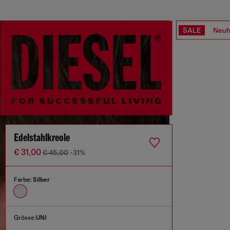
SALE
Neuh
Edelstahlkreole
€ 31,00
€ 45,00
-31%
Farbe:
Silber
Grösse:
UNI