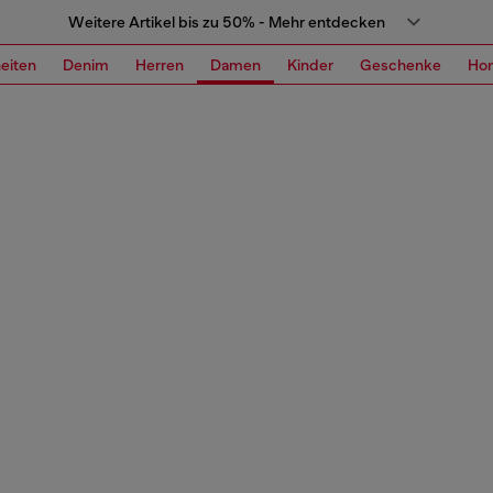
Weitere Artikel bis zu 50% - Mehr entdecken
eiten
Denim
Herren
Damen
Kinder
Geschenke
Ho