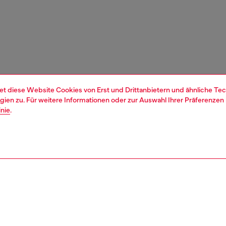
et diese Website Cookies von Erst und Drittanbietern und ähnliche Tec
ien zu. Für weitere Informationen oder zur Auswahl Ihrer Präferenzen 
inie
.
1 | 3
n und schmuck
schmuck
ohrringe