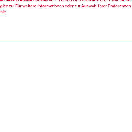
et diese Website Cookies von Erst und Drittanbietern und ähnliche Tec
ien zu. Für weitere Informationen oder zur Auswahl Ihrer Präferenzen 
inie
.
1 | 7
s
siehe alle
bootcut
nsible
KE, WIE WIR DIE AUSWIRKUNGEN DIESES PRODUKTS REDUZIER
REIBUNG & GRÖSSE UND PASSFORM
tbeschreibung
Passung