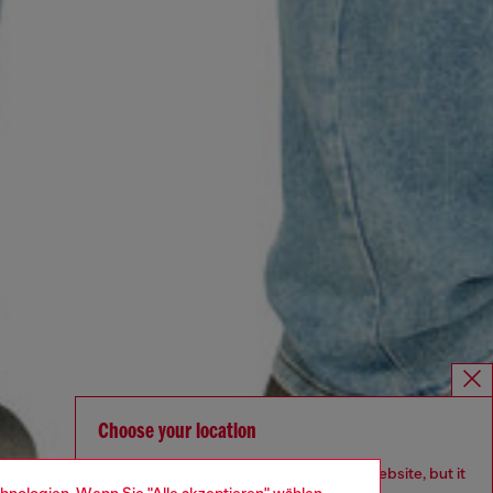
Choose your location
You are currently browsing Österreich website, but it