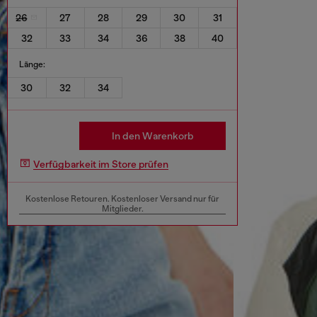
26
27
28
29
30
31
32
33
34
36
38
40
Länge:
30
32
34
In den Warenkorb
Verfügbarkeit im Store prüfen
Kostenlose Retouren. Kostenloser Versand nur für
Mitglieder.