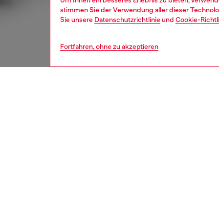
Um Ihnen ein besseres Erlebnis zu bieten, verwend
stimmen Sie der Verwendung aller dieser Technolog
Sie unsere
Datenschutzrichtlinie
und
Cookie-Richtl
Fortfahren, ohne zu akzeptieren
herren
jean
Respo
ENTDEC
BESCH
Produk