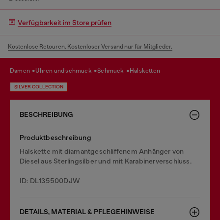
Verfügbarkeit im Store prüfen
Kostenlose Retouren. Kostenloser Versand nur für Mitglieder.
damen
uhren und schmuck
schmuck
halsketten
SILVER COLLECTION
BESCHREIBUNG
Produktbeschreibung
Halskette mit diamantgeschliffenem Anhänger von
Diesel aus Sterlingsilber und mit Karabinerverschluss.
ID: DL135500DJW
DETAILS, MATERIAL & PFLEGEHINWEISE