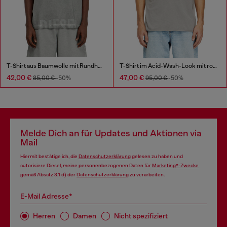
T-Shirt aus Baumwolle mit Rundhalsausschnitt und Druck
T-Shirt im Acid-Wash-Look mit rohen Kanten
42,00 €
47,00 €
85,00 €
-50%
95,00 €
-50%
Melde Dich an für Updates und Aktionen via
Mail
Hiermit bestätige ich, die
Datenschutzerklärung
gelesen zu haben und
autorisiere Diesel, meine personenbezogenen Daten für
Marketing*-Zwecke
gemäß Absatz 3.1 d) der
Datenschutzerklärung
zu verarbeiten.
E-Mail Adresse*
Herren
Damen
Nicht spezifiziert