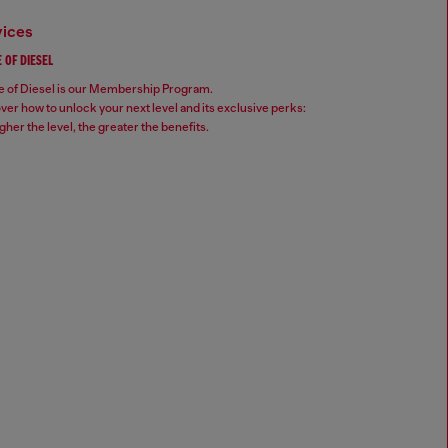
vices
 OF DIESEL
 of Diesel is our Membership Program.
ver how to unlock your next level and its exclusive perks:
gher the level, the greater the benefits.