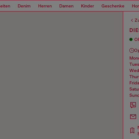
eiten
Denim
Herren
Damen
Kinder
Geschenke
Ho
Z
DI
O
O
mo
tue
we
thu
frid
sat
sun