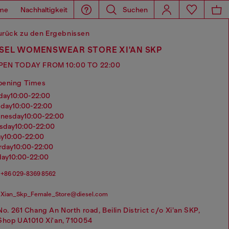
me
Nachhaltigkeit
Suchen
urück zu den Ergebnissen
ESEL WOMENSWEAR STORE XI'AN SKP
PEN TODAY FROM 10:00 TO 22:00
pening Times
nday
10:00-22:00
sday
10:00-22:00
dnesday
10:00-22:00
rsday
10:00-22:00
ay
10:00-22:00
urday
10:00-22:00
day
10:00-22:00
+86 029-8369 8562
Xian_Skp_Female_Store@diesel.com
No. 261 Chang An North road, Beilin District c/o Xi’an SKP,
Shop UA1010 Xi'an, 710054