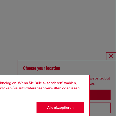
Choose your location
You are currently browsing Deutschland website, but
hnologien. Wenn Sie "Alle akzeptieren" wählen,
it seems you may be based in United States
klicken Sie auf
Präferenzen verwalten
oder lesen
Stay in Deutschland
Alle akzeptieren
Go to United States