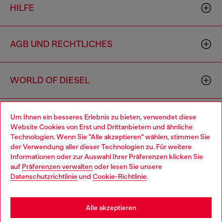
HILFE
AGB UND RECHTLICHES
WORLD OF DIESEL
CORPORATE
Um Ihnen ein besseres Erlebnis zu bieten, verwendet diese
Website Cookies von Erst und Drittanbietern und ähnliche
Technologien. Wenn Sie "Alle akzeptieren" wählen, stimmen Sie
der Verwendung aller dieser Technologien zu. Für weitere
Choose your location
Informationen oder zur Auswahl Ihrer Präferenzen klicken Sie
auf
Präferenzen verwalten
oder lesen Sie unsere
You are currently browsing Deutschland website, but it seems
Datenschutzrichtlinie
und
Cookie-Richtlinie
.
you may be based in United States
Country: DE
Language: DE
Stay in Deutschland
Alle akzeptieren