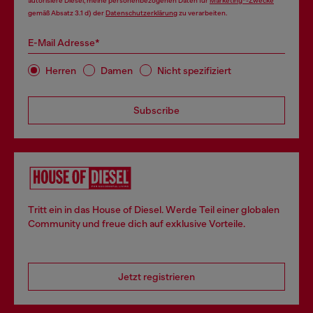
autorisiere Diesel, meine personenbezogenen Daten für
Marketing*-Zwecke
gemäß Absatz 3.1 d) der
Datenschutzerklärung
zu verarbeiten.
E-Mail Adresse*
Herren
Damen
Nicht spezifiziert
Subscribe
Tritt ein in das House of Diesel. Werde Teil einer globalen
Community und freue dich auf exklusive Vorteile.
Jetzt registrieren