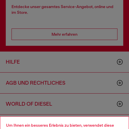
Entdecke unser gesamtes Service-Angebot, online und
im Store.
Mehr erfahren
HILFE
AGB UND RECHTLICHES
WORLD OF DIESEL
CORPORATE
Um Ihnen ein besseres Erlebnis zu bieten, verwendet diese