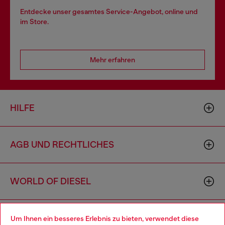
Entdecke unser gesamtes Service-Angebot, online und
im Store.
Mehr erfahren
HILFE
AGB UND RECHTLICHES
WORLD OF DIESEL
CORPORATE
Um Ihnen ein besseres Erlebnis zu bieten, verwendet diese