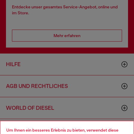
Entdecke unser gesamtes Service-Angebot, online und
im Store.
Mehr erfahren
HILFE
AGB UND RECHTLICHES
WORLD OF DIESEL
CORPORATE
Um Ihnen ein besseres Erlebnis zu bieten, verwendet diese