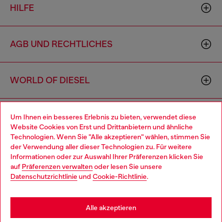
HILFE
AGB UND RECHTLICHES
WORLD OF DIESEL
CORPORATE
Um Ihnen ein besseres Erlebnis zu bieten, verwendet diese
Website Cookies von Erst und Drittanbietern und ähnliche
Technologien. Wenn Sie "Alle akzeptieren" wählen, stimmen Sie
der Verwendung aller dieser Technologien zu. Für weitere
Choose your location
Informationen oder zur Auswahl Ihrer Präferenzen klicken Sie
auf
Präferenzen verwalten
oder lesen Sie unsere
You are currently browsing Deutschland website, but it seems
Datenschutzrichtlinie
und
Cookie-Richtlinie
.
you may be based in United States
Country: DE
Language: DE
Stay in Deutschland
Alle akzeptieren