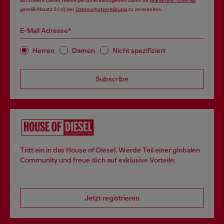
autorisiere Diesel, meine personenbezogenen Daten für
Marketing*-Zwecke
gemäß Absatz 3.1 d) der
Datenschutzerklärung
zu verarbeiten.
E-Mail Adresse*
Herren
Damen
Nicht spezifiziert
Subscribe
Tritt ein in das House of Diesel. Werde Teil einer globalen
Community und freue dich auf exklusive Vorteile.
Jetzt registrieren