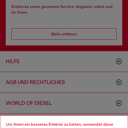
Entdecke unser gesamtes Service-Angebot, online und
im Store.
Mehr erfahren
HILFE
AGB UND RECHTLICHES
WORLD OF DIESEL
CORPORATE
Um Ihnen ein besseres Erlebnis zu bieten, verwendet diese