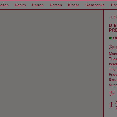
eiten
Denim
Herren
Damen
Kinder
Geschenke
Ho
Z
DIE
PR
O
O
mo
tue
we
thu
frid
sat
sun