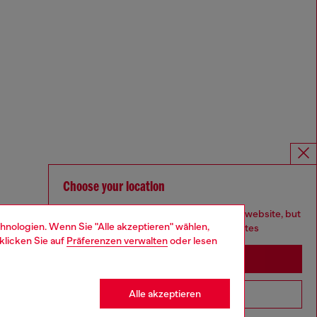
Choose your location
You are currently browsing Deutschland website, but
hnologien. Wenn Sie "Alle akzeptieren" wählen,
it seems you may be based in United States
klicken Sie auf
Präferenzen verwalten
oder lesen
Stay in Deutschland
Alle akzeptieren
Go to United States