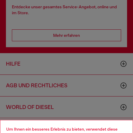
Entdecke unser gesamtes Service-Angebot, online und
im Store.
Mehr erfahren
HILFE
AGB UND RECHTLICHES
WORLD OF DIESEL
CORPORATE
Um Ihnen ein besseres Erlebnis zu bieten, verwendet diese