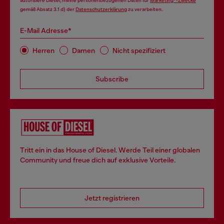
autorisiere Diesel, meine personenbezogenen Daten für
Marketing*-Zwecke
gemäß Absatz 3.1 d) der
Datenschutzerklärung
zu verarbeiten.
E-Mail Adresse*
Herren
Damen
Nicht spezifiziert
Subscribe
Tritt ein in das House of Diesel. Werde Teil einer globalen
Community und freue dich auf exklusive Vorteile.
Jetzt registrieren