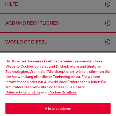
HILFE
AGB UND RECHTLICHES
WORLD OF DIESEL
CORPORATE
Um Ihnen ein besseres Erlebnis zu bieten, verwendet diese
Website Cookies von Erst und Drittanbietern und ähnliche
Technologien. Wenn Sie "Alle akzeptieren" wählen, stimmen Sie
der Verwendung aller dieser Technologien zu. Für weitere
Choose your location
Informationen oder zur Auswahl Ihrer Präferenzen klicken Sie
auf
Präferenzen verwalten
oder lesen Sie unsere
You are currently browsing Deutschland website, but it seems
Datenschutzrichtlinie
und
Cookie-Richtlinie
.
you may be based in United States
Country: DE
Language: DE
Stay in Deutschland
Alle akzeptieren