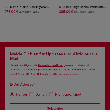
1DR Dome-Kleine-Bowlingtasche aus Leder in Krokodilleder-Optik
D-Diam's-High Denim-Pantolette mit schwebendem Oval D
276,00 €
385,00 €
395,00 €
-30%
550,00 €
-30%
Melde Dich an für Updates und Aktionen via
Mail
Hiermit bestätige ich, die
Datenschutzerklärung
gelesen zu haben und
autorisiere Diesel, meine personenbezogenen Daten für
Marketing*-Zwecke
gemäß Absatz 3.1 d) der
Datenschutzerklärung
zu verarbeiten.
E-Mail Adresse*
Herren
Damen
Nicht spezifiziert
Subscribe