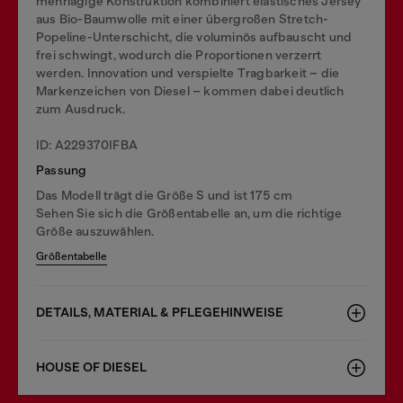
mehrlagige Konstruktion kombiniert elastisches Jersey
aus Bio-Baumwolle mit einer übergroßen Stretch-
Popeline-Unterschicht, die voluminös aufbauscht und
frei schwingt, wodurch die Proportionen verzerrt
werden. Innovation und verspielte Tragbarkeit – die
Markenzeichen von Diesel – kommen dabei deutlich
zum Ausdruck.
ID: A229370IFBA
Passung
Das Modell trägt die Größe S und ist 175 cm
Sehen Sie sich die Größentabelle an, um die richtige
Größe auszuwählen.
Größentabelle
DETAILS, MATERIAL & PFLEGEHINWEISE
HOUSE OF DIESEL