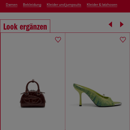
damen
bekleidung
kleider und jumpsuits
kleider & latzhosen
Look ergänzen