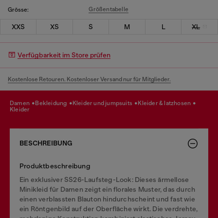
Größentabelle
Grösse:
XXS
XS
S
M
L
XL
Verfügbarkeit im Store prüfen
Kostenlose Retouren. Kostenloser Versand nur für Mitglieder.
damen
bekleidung
kleider und jumpsuits
kleider & latzhosen
kleider
BESCHREIBUNG
Produktbeschreibung
Ein exklusiver SS26-Laufsteg-Look: Dieses ärmellose
Minikleid für Damen zeigt ein florales Muster, das durch
einen verblassten Blauton hindurchscheint und fast wie
ein Röntgenbild auf der Oberfläche wirkt. Die verdrehte,