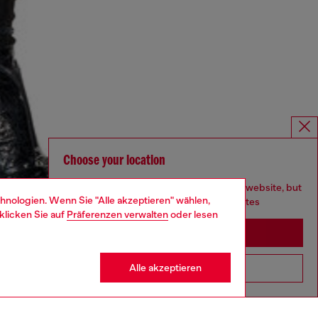
Choose your location
You are currently browsing Deutschland website, but
hnologien. Wenn Sie "Alle akzeptieren" wählen,
it seems you may be based in United States
klicken Sie auf
Präferenzen verwalten
oder lesen
Stay in Deutschland
Alle akzeptieren
Go to United States