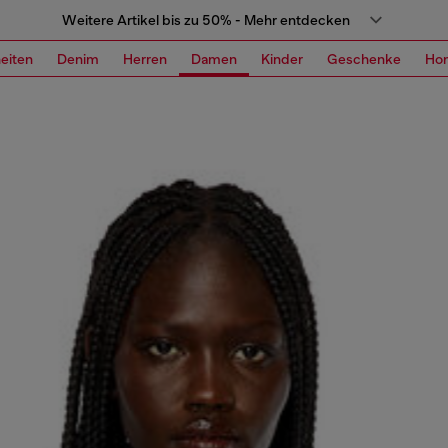
Weitere Artikel bis zu 50% - Mehr entdecken
eiten
Denim
Herren
Damen
Kinder
Geschenke
Ho