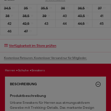
34,5
35
35,5
36
36,5
37
38
38,5
39
40
40,5
41
42
42,5
43
44
44,5
45
46
47
Verfügbarkeit im Store prüfen
Kostenlose Retouren. Kostenloser Versand nur für Mitglieder.
herren
schuhe
sneakers
BESCHREIBUNG
Produktbeschreibung
Urbane Sneakers für Herren aus atmungsaktivem
Gewebe mit Trekking-Details. Das markante Design