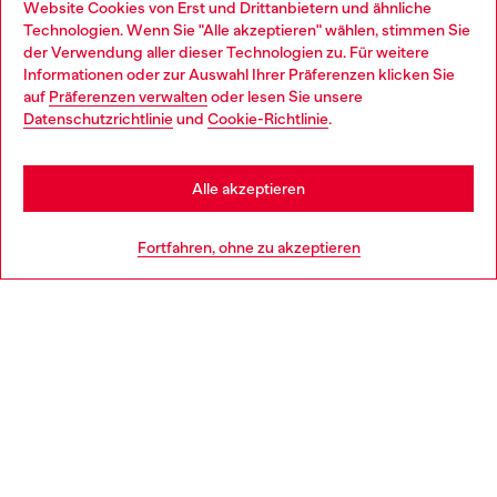
Website Cookies von Erst und Drittanbietern und ähnliche
Entdecke unser gesamtes Service-Angebot, online und
Technologien. Wenn Sie "Alle akzeptieren" wählen, stimmen Sie
im Store.
der Verwendung aller dieser Technologien zu. Für weitere
Choose your location
Informationen oder zur Auswahl Ihrer Präferenzen klicken Sie
auf
Präferenzen verwalten
oder lesen Sie unsere
You are currently browsing Österreich website, but it seems you
Datenschutzrichtlinie
und
Cookie-Richtlinie
.
Mehr erfahren
may be based in United States
Stay in Österreich
Alle akzeptieren
HILFE
Go to United States
Fortfahren, ohne zu akzeptieren
AGB UND RECHTLICHES
WORLD OF DIESEL
CORPORATE