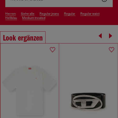
herren
siehe alle
regular jeans
regular
regular waist
hellblau
medium treated
Look ergänzen