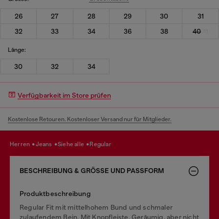
26
27
28
29
30
31
32
33
34
36
38
40
Länge:
30
32
34
Verfügbarkeit im Store prüfen
Kostenlose Retouren. Kostenloser Versand nur für Mitglieder.
herren
jeans
siehe alle
regular
BESCHREIBUNG & GRÖSSE UND PASSFORM
Produktbeschreibung
Regular Fit mit mittelhohem Bund und schmaler
zulaufendem Bein. Mit Knopfleiste. Geräumig, aber nicht