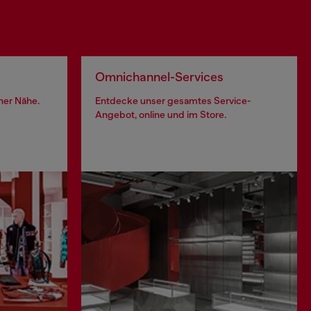
Omnichannel-Services
iner Nähe.
Entdecke unser gesamtes Service-
Angebot, online und im Store.