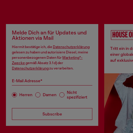
Melde Dich an für Updates und
Aktionen via Mail
Hiermit bestätige ich, die
Datenschutzerklärung
Tritt ein in
gelesen zu haben und autorisiere Diesel, meine
einer globa
personenbezogenen Daten für
Marketing*-
auf exklusiv
Zwecke
gemäß Absatz 3.1 d) der
Datenschutzerklärung
zu verarbeiten.
E-Mail Adresse*
Nicht
Herren
Damen
spezifiziert
Subscribe