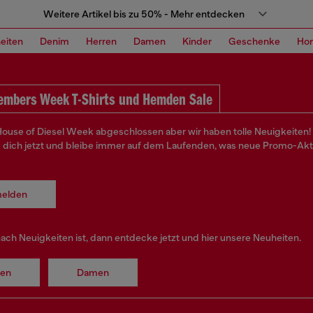
Weitere Artikel bis zu 50% - Mehr entdecken
eiten
Denim
Herren
Damen
Kinder
Geschenke
Ho
embers Week T-Shirts und Hemden Sale
 House of Diesel Week abgeschlossen aber wir haben tolle Neuigkeiten!
e dich jetzt und bleibe immer auf dem Laufenden, was neue Promo-Ak
elden
ach Neuigkeiten ist, dann entdecke jetzt und hier unsere Neuheiten.
ren
Damen