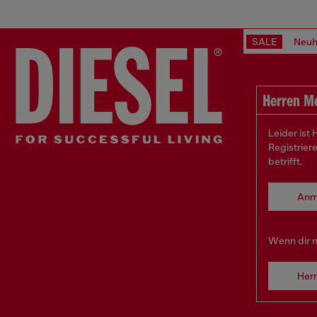
SALE
Neuh
Herren M
Leider ist
Registrier
betrifft.
Anm
Wenn dir n
Her