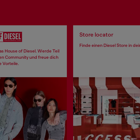
Store locator
Finde einen Diesel Store in de
 das House of Diesel. Werde Teil
len Community und freue dich
e Vorteile.