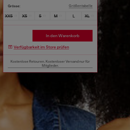
Größentabelle
Grösse:
XXS
XS
S
M
L
XL
In den Warenkorb
Verfügbarkeit im Store prüfen
Kostenlose Retouren. Kostenloser Versand nur für
Mitglieder.