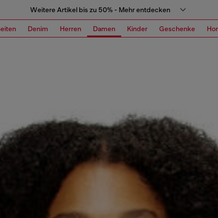
Weitere Artikel bis zu 50% - Mehr entdecken
eiten
Denim
Herren
Damen
Kinder
Geschenke
Ho