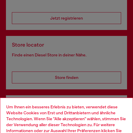
Jetzt registrieren
Store locator
Finde einen Diesel Store in deiner Nähe.
Store finden
Omnichannel-Services
Um Ihnen ein besseres Erlebnis zu bieten, verwendet diese
Website Cookies von Erst und Drittanbietern und ähnliche
Entdecke unser gesamtes Service-Angebot, online und
Technologien. Wenn Sie "Alle akzeptieren" wählen, stimmen Sie
im Store.
der Verwendung aller dieser Technologien zu. Für weitere
Choose your location
Informationen oder zur Auswahl Ihrer Präferenzen klicken Sie