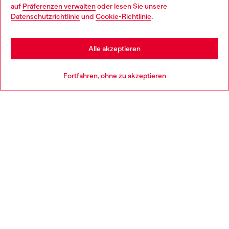
auf
Präferenzen verwalten
oder lesen Sie unsere
You are currently browsing Deutschland website, but it seems
Datenschutzrichtlinie
und
Cookie-Richtlinie
.
Mehr erfahren
you may be based in United States
Stay in Deutschland
Alle akzeptieren
HILFE
Go to United States
Fortfahren, ohne zu akzeptieren
AGB UND RECHTLICHES
WORLD OF DIESEL
CORPORATE