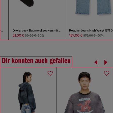
Dreierpack Baumwollsocken mit Pferd und Logo
Regular Jeans High Waist 1971 D-Sent
21,00 €
187,00 €
30,00 €
-30%
375,00 €
-50%
Dir könnten auch gefallen