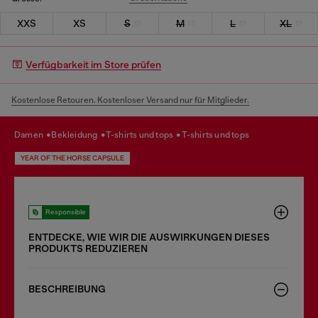
XXS
XS
S
M
L
XL
Verfügbarkeit im Store prüfen
Kostenlose Retouren. Kostenloser Versand nur für Mitglieder.
damen
bekleidung
t-shirts und tops
t-shirts und tops
YEAR OF THE HORSE CAPSULE
Responsible
ENTDECKE, WIE WIR DIE AUSWIRKUNGEN DIESES
PRODUKTS REDUZIEREN
BESCHREIBUNG