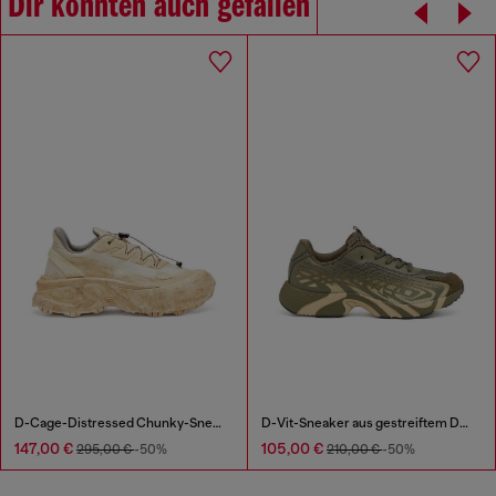
Dir könnten auch gefallen
D-Cage-Distressed Chunky-Sneaker aus Ripstop
D-Vit-Sneaker aus gestreiftem Dégradé-Mesh
147,00 €
105,00 €
295,00 €
-50%
210,00 €
-50%