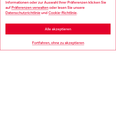
Choose your location
Informationen oder zur Auswahl Ihrer Präferenzen klicken Sie
auf
Präferenzen verwalten
oder lesen Sie unsere
You are currently browsing Deutschland website, but it seems
Datenschutzrichtlinie
und
Cookie-Richtlinie
.
Mehr erfahren
you may be based in United States
Stay in Deutschland
Alle akzeptieren
HILFE
Go to United States
Fortfahren, ohne zu akzeptieren
AGB UND RECHTLICHES
WORLD OF DIESEL
CORPORATE