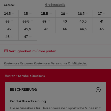
Größentabelle
Grösse:
34,5
35
35,5
36
36,5
37
38
38,5
39
40
40,5
41
42
42,5
43
44
44,5
45
46
47
Verfügbarkeit im Store prüfen
Kostenlose Retouren. Kostenloser Versand nur für Mitglieder.
herren
schuhe
sneakers
BESCHREIBUNG
Produktbeschreibung
Diese Sneakers für Herren vereinen sportliche Vibes mit