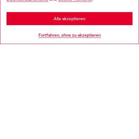
you may be based in United States
Stay in Deutschland
Alle akzeptieren
HILFE
Go to United States
Fortfahren, ohne zu akzeptieren
AGB UND RECHTLICHES
WORLD OF DIESEL
CORPORATE