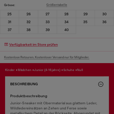
Größentabelle
Grösse:
25
26
27
28
29
30
31
32
33
34
35
36
37
38
39
40
Verfügbarkeit im Store prüfen
Kostenlose Retouren. Kostenloser Versand nur für Mitglieder.
kinder
mädchen
junior (4-16 jahre)
schuhe
null
BESCHREIBUNG
Produktbeschreibung
Junior-Sneaker mit Obermaterial aus glattem Leder,
Wildledereinsätzen an Zehen und Ferse sowie
metallischem Detail an der Rückseite. Abgerundet mit