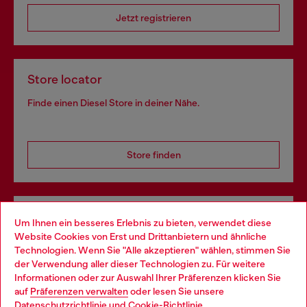
Jetzt registrieren
Store locator
Finde einen Diesel Store in deiner Nähe.
Store finden
Omnichannel-Services
Um Ihnen ein besseres Erlebnis zu bieten, verwendet diese
Website Cookies von Erst und Drittanbietern und ähnliche
Entdecke unser gesamtes Service-Angebot, online und
Technologien. Wenn Sie "Alle akzeptieren" wählen, stimmen Sie
im Store.
der Verwendung aller dieser Technologien zu. Für weitere
Choose your location
Informationen oder zur Auswahl Ihrer Präferenzen klicken Sie
auf
Präferenzen verwalten
oder lesen Sie unsere
You are currently browsing Deutschland website, but it seems
Datenschutzrichtlinie
und
Cookie-Richtlinie
.
Mehr erfahren