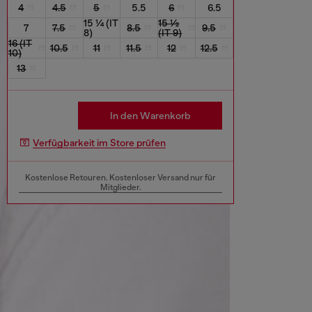
4
4.5
5
5.5
6
6.5
15 ¼ (IT
15 ½
7
7.5
8.5
9.5
8)
(IT 9)
16 (IT
10.5
11
11.5
12
12.5
10)
13
In den Warenkorb
Verfügbarkeit im Store prüfen
Kostenlose Retouren. Kostenloser Versand nur für
Mitglieder.