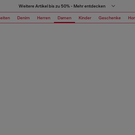
Weitere Artikel bis zu 50% - Mehr entdecken
eiten
Denim
Herren
Damen
Kinder
Geschenke
Ho