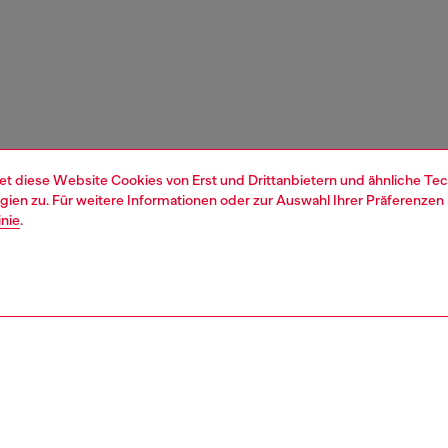
et diese Website Cookies von Erst und Drittanbietern und ähnliche Tec
ien zu. Für weitere Informationen oder zur Auswahl Ihrer Präferenzen 
inie
.
1 | 4
n und schmuck
schmuck
ringe