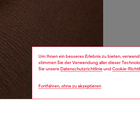
Um Ihnen ein besseres Erlebnis zu bieten, verwend
stimmen Sie der Verwendung aller dieser Technolog
Sie unsere
Datenschutzrichtlinie
und
Cookie-Richtl
Fortfahren, ohne zu akzeptieren
damen
uhre