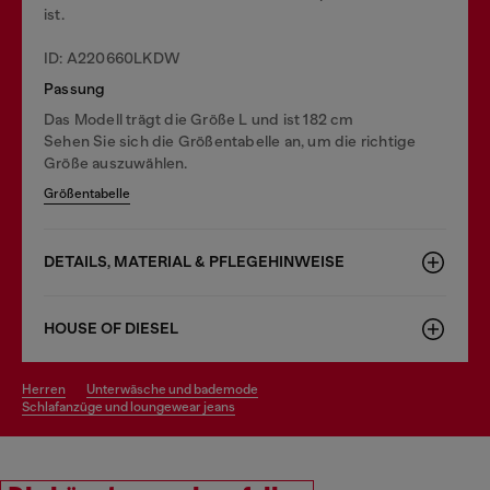
ist.
ID: A220660LKDW
Passung
Das Modell trägt die Größe L und ist 182 cm
Sehen Sie sich die Größentabelle an, um die richtige
Größe auszuwählen.
Größentabelle
DETAILS, MATERIAL & PFLEGEHINWEISE
HOUSE OF DIESEL
herren
unterwäsche und bademode
schlafanzüge und loungewear jeans