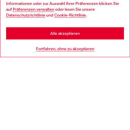
Choose your location
Informationen oder zur Auswahl Ihrer Präferenzen klicken Sie
auf
Präferenzen verwalten
oder lesen Sie unsere
You are currently browsing Deutschland website, but it seems
Datenschutzrichtlinie
und
Cookie-Richtlinie
.
Mehr erfahren
you may be based in United States
Stay in Deutschland
Alle akzeptieren
HILFE
Go to United States
Fortfahren, ohne zu akzeptieren
AGB UND RECHTLICHES
WORLD OF DIESEL
CORPORATE