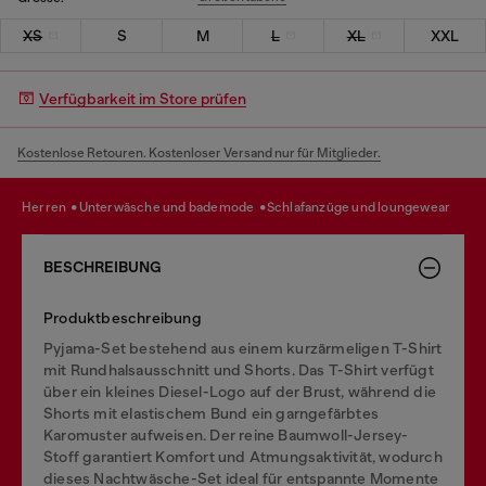
XS
S
M
L
XL
XXL
Verfügbarkeit im Store prüfen
Kostenlose Retouren. Kostenloser Versand nur für Mitglieder.
herren
unterwäsche und bademode
schlafanzüge und loungewear
BESCHREIBUNG
Produktbeschreibung
Pyjama-Set bestehend aus einem kurzärmeligen T-Shirt
mit Rundhalsausschnitt und Shorts. Das T-Shirt verfügt
über ein kleines Diesel-Logo auf der Brust, während die
Shorts mit elastischem Bund ein garngefärbtes
Karomuster aufweisen. Der reine Baumwoll-Jersey-
Stoff garantiert Komfort und Atmungsaktivität, wodurch
dieses Nachtwäsche-Set ideal für entspannte Momente