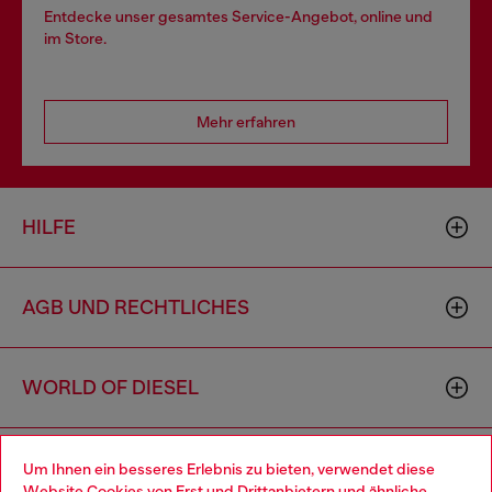
Entdecke unser gesamtes Service-Angebot, online und
im Store.
Mehr erfahren
HILFE
AGB UND RECHTLICHES
WORLD OF DIESEL
CORPORATE
Um Ihnen ein besseres Erlebnis zu bieten, verwendet diese
Website Cookies von Erst und Drittanbietern und ähnliche