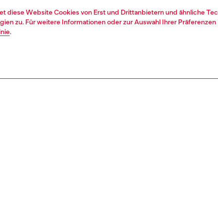
et diese Website Cookies von Erst und Drittanbietern und ähnliche Tec
ien zu. Für weitere Informationen oder zur Auswahl Ihrer Präferenzen 
inie
.
1 | 3
hen
baby (3-36 monate)
kleidung
REIBUNG
tbeschreibung
einteilige Badeanzug für Baby-Mädchen hat eine
ige Rüsche, die am Bund flattert. Er ist aus weichem
-Stoff hergestellt und auf der Vorderseite mit einem
igen Oval D-Logo bedruckt.