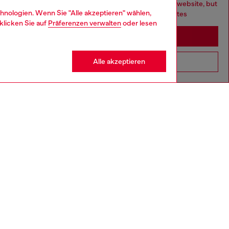
You are currently browsing Deutschland website, but
hnologien. Wenn Sie "Alle akzeptieren" wählen,
it seems you may be based in United States
klicken Sie auf
Präferenzen verwalten
oder lesen
Stay in Deutschland
Alle akzeptieren
Go to United States
3-36 MONATE