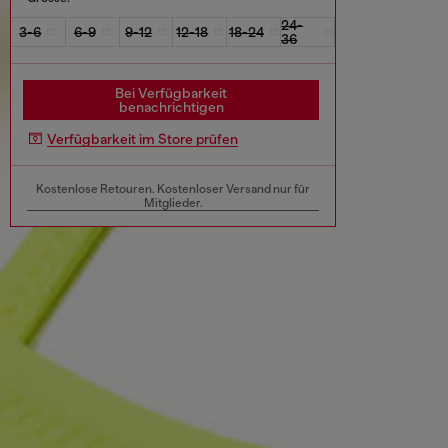
24-
3-6
6-9
9-12
12-18
18-24
36
Bei Verfügbarkeit
benachrichtigen
Verfügbarkeit im Store prüfen
Kostenlose Retouren. Kostenloser Versand nur für
Mitglieder.