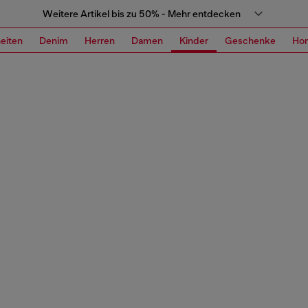
Weitere Artikel bis zu 50% - Mehr entdecken
eiten
Denim
Herren
Damen
Kinder
Geschenke
Ho