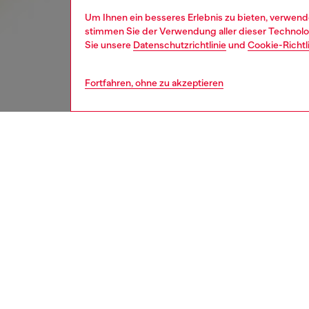
Um Ihnen ein besseres Erlebnis zu bieten, verwend
stimmen Sie der Verwendung aller dieser Technolog
Sie unsere
Datenschutzrichtlinie
und
Cookie-Richtl
Fortfahren, ohne zu akzeptieren
kinder
mädc
BESCH
Produk
Dieser 
flausch
Stretch
auffäll