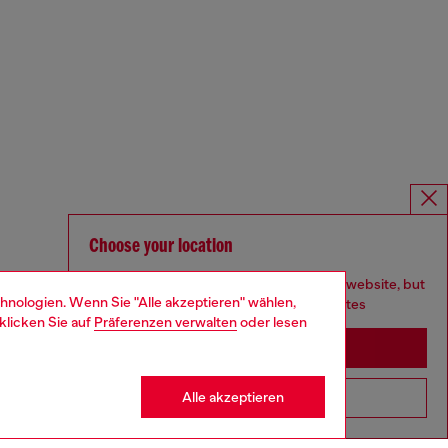
Choose your location
You are currently browsing Deutschland website, but
hnologien. Wenn Sie "Alle akzeptieren" wählen,
it seems you may be based in United States
klicken Sie auf
Präferenzen verwalten
oder lesen
Stay in Deutschland
Alle akzeptieren
Go to United States