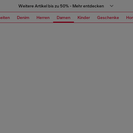
Weitere Artikel bis zu 50% - Mehr entdecken
eiten
Denim
Herren
Damen
Kinder
Geschenke
Ho