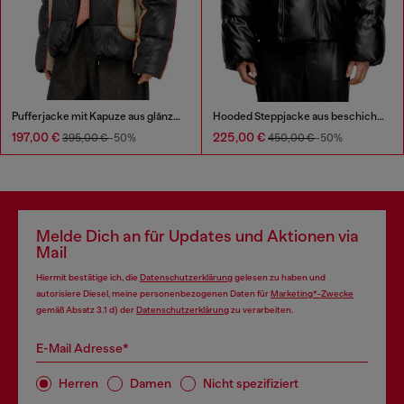
Pufferjacke mit Kapuze aus glänzendem Ripstop
Hooded Steppjacke aus beschichtetem Gewebe
197,00 €
225,00 €
395,00 €
-50%
450,00 €
-50%
Melde Dich an für Updates und Aktionen via
Mail
Hiermit bestätige ich, die
Datenschutzerklärung
gelesen zu haben und
autorisiere Diesel, meine personenbezogenen Daten für
Marketing*-Zwecke
gemäß Absatz 3.1 d) der
Datenschutzerklärung
zu verarbeiten.
E-Mail Adresse*
Herren
Damen
Nicht spezifiziert