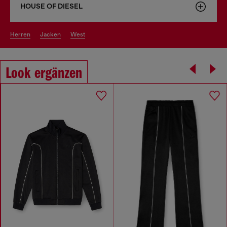
HOUSE OF DIESEL
herren
jacken
west
Look ergänzen