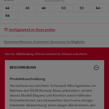
44
46
48
50
52
54
56
Verfügbarkeit im Store prüfen
Kostenlose Retouren. Kostenloser Versand nur für Mitglieder.
herren
bekleidung
hosen und shorts
hosen und shorts
BESCHREIBUNG
Produktbeschreibung
Herrenhose aus leichtem Schurwoll-Mischgewebe. Im
Rahmen der SS26 Runway Show präsentiert, vereint
dieses Modell Eleganz und Komfort weich fallender
Schneiderkunst, neu interpretiert durch eine einzige,
markante Abweichung: einen langen Bundriemen, der