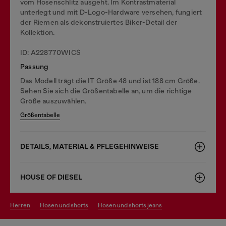
vom Hosenschlitz ausgeht. Im Kontrastmaterial
unterlegt und mit D-Logo-Hardware versehen, fungiert
der Riemen als dekonstruiertes Biker-Detail der
Kollektion.
ID: A228770WICS
Passung
Das Modell trägt die IT Größe 48 und ist 188 cm Größe.
Sehen Sie sich die Größentabelle an, um die richtige
Größe auszuwählen.
Größentabelle
DETAILS, MATERIAL & PFLEGEHINWEISE
HOUSE OF DIESEL
herren
hosen und shorts
hosen und shorts jeans