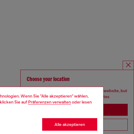
Choose your location
You are currently browsing Deutschland website, but
hnologien. Wenn Sie "Alle akzeptieren" wählen,
it seems you may be based in United States
klicken Sie auf
Präferenzen verwalten
oder lesen
Stay in Deutschland
Alle akzeptieren
Go to United States