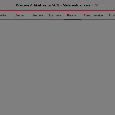
Weitere Artikel bis zu 50% - Mehr entdecken
eiten
Denim
Herren
Damen
Kinder
Geschenke
Ho