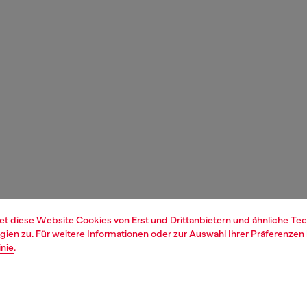
et diese Website Cookies von Erst und Drittanbietern und ähnliche Tec
ien zu. Für weitere Informationen oder zur Auswahl Ihrer Präferenzen 
inie
.