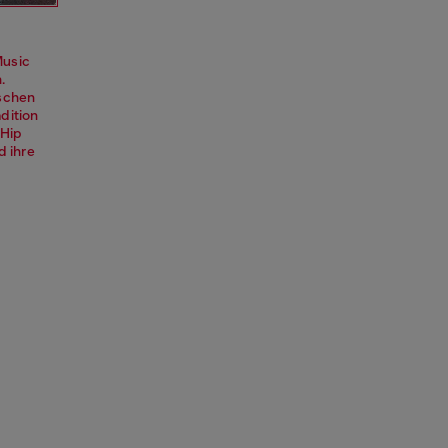
Music
.
ischen
dition
 Hip
d ihre