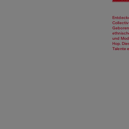
Entdecke
Collecti
Geboren 
ethnisch
und Mode
Hop. Die
Talente 