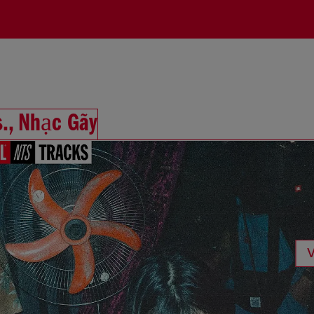
., Nhạc Gãy
V