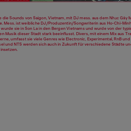
 die Sounds von Saigon, Vietnam, mit DJ mess. aus dem Nhạc Gãy 
ve. Mess. ist weibliche DJ/Produzentin/Songwriterin aus Ho-Chi-Minh
wurde sie in Son La in den Bergen Vietnams und wurde von der typ
en Musik dieser Stadt stark beeinflusst. Divers, mit einem Mix aus Tra
rne, umfasst sie viele Genres wie Electronic, Experimental, RnB und
sel und NTS werden sich auch in Zukunft für verschiedene Städte un
einsetzen.