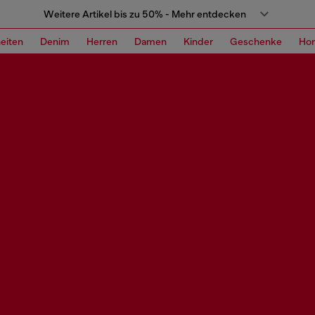
Weitere Artikel bis zu 50% - Mehr entdecken
eiten
Denim
Herren
Damen
Kinder
Geschenke
Ho