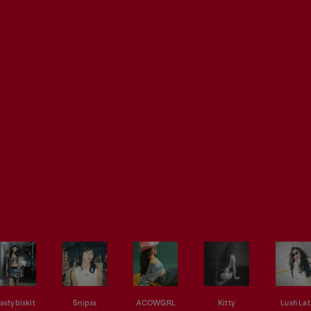
astybiskit
5nipss
ACOWGRL
Kitty
Lush Lat