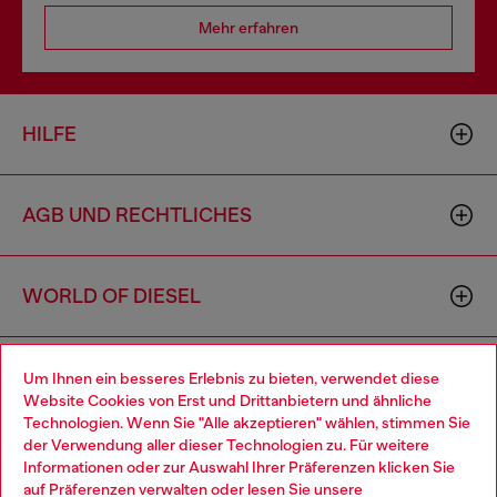
Mehr erfahren
HILFE
AGB UND RECHTLICHES
WORLD OF DIESEL
CORPORATE
Um Ihnen ein besseres Erlebnis zu bieten, verwendet diese
Website Cookies von Erst und Drittanbietern und ähnliche
Technologien. Wenn Sie "Alle akzeptieren" wählen, stimmen Sie
der Verwendung aller dieser Technologien zu. Für weitere
Choose your location
Informationen oder zur Auswahl Ihrer Präferenzen klicken Sie
auf
Präferenzen verwalten
oder lesen Sie unsere