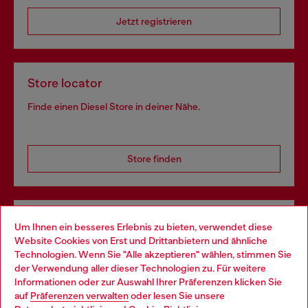
Jetzt registrieren
Store locator
Finde einen Diesel Store in deiner Nähe.
Store finden
Omnichannel-Services
Um Ihnen ein besseres Erlebnis zu bieten, verwendet diese
Website Cookies von Erst und Drittanbietern und ähnliche
Entdecke unser gesamtes Service-Angebot, online und
Technologien. Wenn Sie "Alle akzeptieren" wählen, stimmen Sie
im Store.
der Verwendung aller dieser Technologien zu. Für weitere
Choose your location
Informationen oder zur Auswahl Ihrer Präferenzen klicken Sie
auf
Präferenzen verwalten
oder lesen Sie unsere
You are currently browsing Deutschland website, but it seems