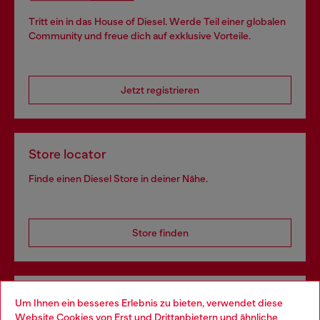
Tritt ein in das House of Diesel. Werde Teil einer globalen
Community und freue dich auf exklusive Vorteile.
Jetzt registrieren
Store locator
Finde einen Diesel Store in deiner Nähe.
Store finden
Omnichannel-Services
Um Ihnen ein besseres Erlebnis zu bieten, verwendet diese
Website Cookies von Erst und Drittanbietern und ähnliche