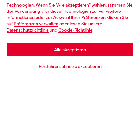
Entdecke unser gesamtes Service-Angebot, online und
Technologien. Wenn Sie "Alle akzeptieren" wählen, stimmen Sie
im Store.
der Verwendung aller dieser Technologien zu. Für weitere
Choose your location
Informationen oder zur Auswahl Ihrer Präferenzen klicken Sie
auf
Präferenzen verwalten
oder lesen Sie unsere
You are currently browsing Deutschland website, but it seems
Datenschutzrichtlinie
und
Cookie-Richtlinie
.
Mehr erfahren
you may be based in United States
Stay in Deutschland
Alle akzeptieren
HILFE
Go to United States
Fortfahren, ohne zu akzeptieren
AGB UND RECHTLICHES
WORLD OF DIESEL
CORPORATE