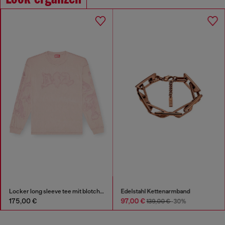
Locker long sleeve tee mit blotched print
Edelstahl Kettenarmband
175,00 €
97,00 €
139,00 €
-30%