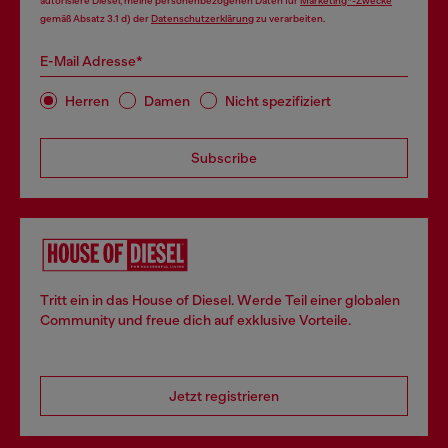
autorisiere Diesel, meine personenbezogenen Daten für
Marketing*-Zwecke
gemäß Absatz 3.1 d) der
Datenschutzerklärung
zu verarbeiten.
E-Mail Adresse*
Herren
Damen
Nicht spezifiziert
Subscribe
Tritt ein in das House of Diesel. Werde Teil einer globalen
Community und freue dich auf exklusive Vorteile.
Jetzt registrieren