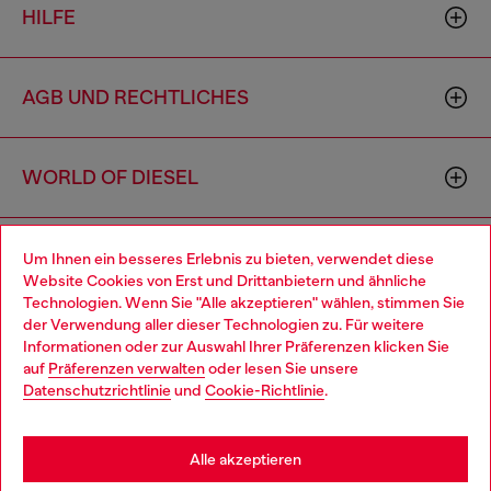
HILFE
AGB UND RECHTLICHES
WORLD OF DIESEL
CORPORATE
Um Ihnen ein besseres Erlebnis zu bieten, verwendet diese
Website Cookies von Erst und Drittanbietern und ähnliche
Technologien. Wenn Sie "Alle akzeptieren" wählen, stimmen Sie
der Verwendung aller dieser Technologien zu. Für weitere
Choose your location
Informationen oder zur Auswahl Ihrer Präferenzen klicken Sie
auf
Präferenzen verwalten
oder lesen Sie unsere
You are currently browsing Deutschland website, but it seems
Datenschutzrichtlinie
und
Cookie-Richtlinie
.
you may be based in United States
Country: DE
Language: DE
Stay in Deutschland
Alle akzeptieren