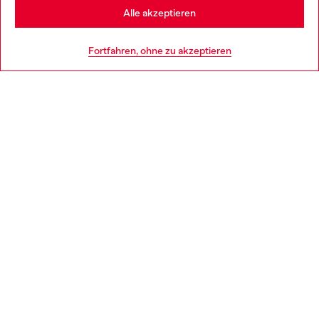
Stay in Deutschland
Alle akzeptieren
HILFE
Go to United States
Fortfahren, ohne zu akzeptieren
AGB UND RECHTLICHES
WORLD OF DIESEL
CORPORATE
Country: DE
Language: DE