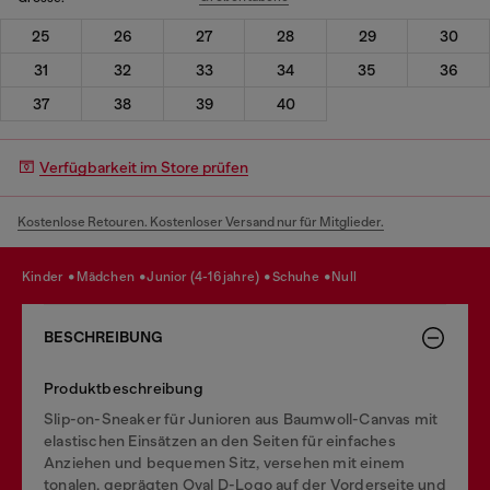
25
26
27
28
29
30
31
32
33
34
35
36
37
38
39
40
Verfügbarkeit im Store prüfen
Kostenlose Retouren. Kostenloser Versand nur für Mitglieder.
kinder
mädchen
junior (4-16 jahre)
schuhe
null
BESCHREIBUNG
Produktbeschreibung
Slip-on-Sneaker für Junioren aus Baumwoll-Canvas mit
elastischen Einsätzen an den Seiten für einfaches
Anziehen und bequemen Sitz, versehen mit einem
tonalen, geprägten Oval D-Logo auf der Vorderseite und