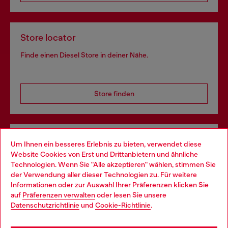
Store locator
Finde einen Diesel Store in deiner Nähe.
Store finden
Omnichannel-Services
Um Ihnen ein besseres Erlebnis zu bieten, verwendet diese
Website Cookies von Erst und Drittanbietern und ähnliche
Entdecke unser gesamtes Service-Angebot, online und
Technologien. Wenn Sie "Alle akzeptieren" wählen, stimmen Sie
im Store.
der Verwendung aller dieser Technologien zu. Für weitere
Choose your location
Informationen oder zur Auswahl Ihrer Präferenzen klicken Sie
auf
Präferenzen verwalten
oder lesen Sie unsere
You are currently browsing Deutschland website, but it seems
Datenschutzrichtlinie
und
Cookie-Richtlinie
.
Mehr erfahren
you may be based in United States