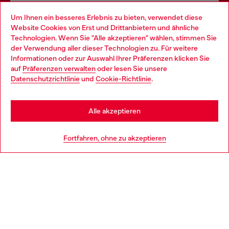
Omnichannel-Services
Um Ihnen ein besseres Erlebnis zu bieten, verwendet diese
Website Cookies von Erst und Drittanbietern und ähnliche
Entdecke unser gesamtes Service-Angebot, online und
Technologien. Wenn Sie "Alle akzeptieren" wählen, stimmen Sie
im Store.
der Verwendung aller dieser Technologien zu. Für weitere
Choose your location
Informationen oder zur Auswahl Ihrer Präferenzen klicken Sie
auf
Präferenzen verwalten
oder lesen Sie unsere
You are currently browsing Deutschland website, but it seems
Datenschutzrichtlinie
und
Cookie-Richtlinie
.
Mehr erfahren
you may be based in United States
Stay in Deutschland
Alle akzeptieren
HILFE
Go to United States
Fortfahren, ohne zu akzeptieren
AGB UND RECHTLICHES
WORLD OF DIESEL