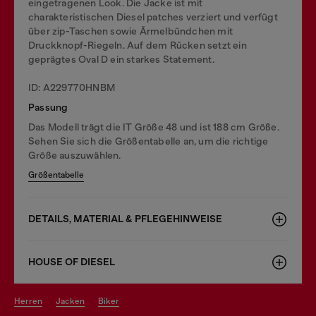
eingetragenen Look. Die Jacke ist mit
charakteristischen Diesel patches verziert und verfügt
über zip-Taschen sowie Ärmelbündchen mit
Druckknopf-Riegeln. Auf dem Rücken setzt ein
geprägtes Oval D ein starkes Statement.
ID: A229770HNBM
Passung
Das Modell trägt die IT Größe 48 und ist 188 cm Größe.
Sehen Sie sich die Größentabelle an, um die richtige
Größe auszuwählen.
Größentabelle
DETAILS, MATERIAL & PFLEGEHINWEISE
HOUSE OF DIESEL
herren
jacken
biker