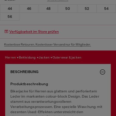
44
46
48
50
52
54
56
Verfügbarkeit im Store prüfen
Kostenlose Retouren. Kostenloser Versand nur für Mitglieder.
herren
bekleidung
jacken
outerwear & jacken
BESCHREIBUNG
Produktbeschreibung
Bikerjacke für Herren aus glattem und perforiertem
Leder im markanten colour-block Design. Das Leder
stammt aus verantwortungsvolleren
Verarbeitungsprozessen. Eine spezielle Waschung mit
dezenten Used-Effekten unterstreicht den