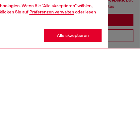
You are currently browsing Deutschland website, but
hnologien. Wenn Sie "Alle akzeptieren" wählen,
it seems you may be based in United States
klicken Sie auf
Präferenzen verwalten
oder lesen
Stay in Deutschland
Alle akzeptieren
Go to United States