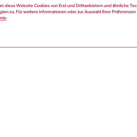
et diese Website Cookies von Erst und Drittanbietern und ähnliche Tec
ien zu. Für weitere Informationen oder zur Auswahl Ihrer Präferenzen 
inie
.
1 | 4
hen
junior (4-16 jahre)
kleidung
kleider
REIBUNG
tbeschreibung
Kleid für Mädchen aus einer Biobaumwolle-Stretch-
g ist mit einem ausgeschnittenen und aufgestickten
Logo auf der Brust versehen. Die ausgestellte T-Shirt-
tte ist bequem und einfach zu tragen.