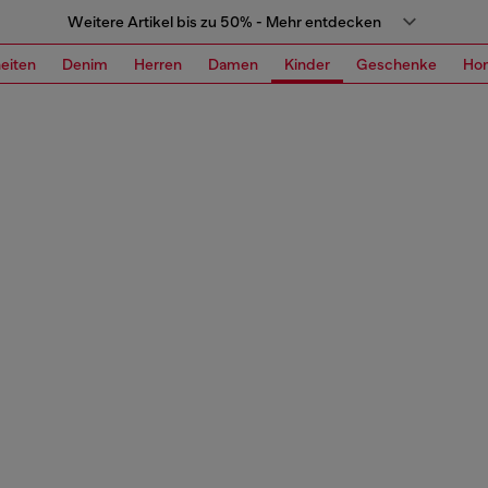
Weitere Artikel bis zu 50% - Mehr entdecken
eiten
Denim
Herren
Damen
Kinder
Geschenke
Ho