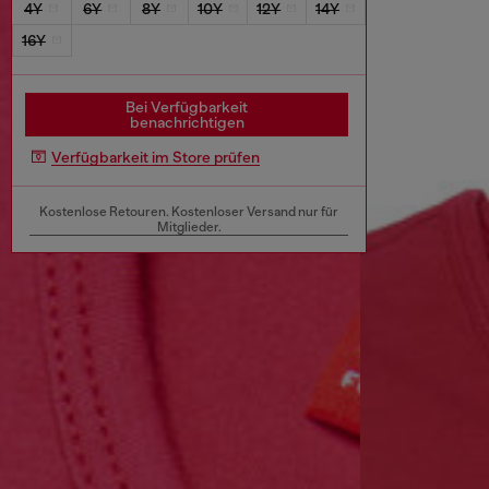
4Y
6Y
8Y
10Y
12Y
14Y
16Y
Bei Verfügbarkeit
benachrichtigen
Verfügbarkeit im Store prüfen
Kostenlose Retouren. Kostenloser Versand nur für
Mitglieder.