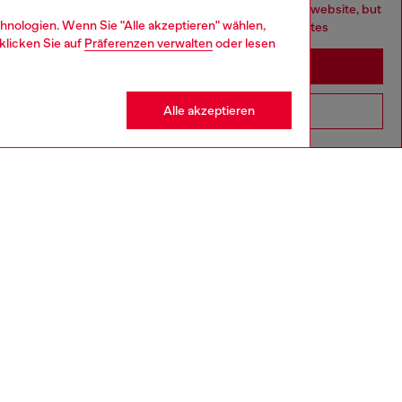
You are currently browsing Deutschland website, but
hnologien. Wenn Sie "Alle akzeptieren" wählen,
it seems you may be based in United States
klicken Sie auf
Präferenzen verwalten
oder lesen
Stay in Deutschland
Alle akzeptieren
Go to United States