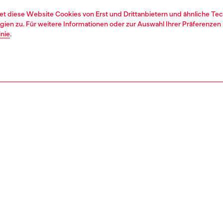
et diese Website Cookies von Erst und Drittanbietern und ähnliche Tec
ien zu. Für weitere Informationen oder zur Auswahl Ihrer Präferenzen 
inie
.
1 | 2
second hand
second hand
denim second hand
REIBUNG & GRÖSSE UND PASSFORM
tbeschreibung
econd Hand-Jeans wurden so aufgearbeitet: sie wurden
rt, gewaschen und der desinfizierenden Behandlung.
Besätze oder kleine Details, die nicht repariert werden
, wurden eventuell ersetzt. Die Maße für die