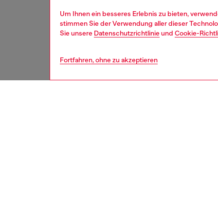
Um Ihnen ein besseres Erlebnis zu bieten, verwend
stimmen Sie der Verwendung aller dieser Technolog
Sie unsere
Datenschutzrichtlinie
und
Cookie-Richtl
Fortfahren, ohne zu akzeptieren
second hand
BESCH
Produk
Diese S
reparie
Manche 
konnten