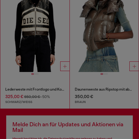
Lederweste mit Frontlogo und Kontraststreifen
Daunenweste aus Ripstop mit abnehmbarer Kapuze
325,00 €
350,00 €
650,00 €
-50%
SCHWARZ/WEISS
BRAUN
Melde Dich an für Updates und Aktionen via
Mail
Hiermit bestätige ich, die
Datenschutzerklärung
gelesen zu haben und