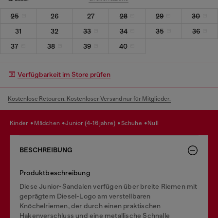
25
26
27
28
29
30
31
32
33
34
35
36
37
38
39
40
Verfügbarkeit im Store prüfen
Kostenlose Retouren. Kostenloser Versand nur für Mitglieder.
kinder
mädchen
junior (4-16 jahre)
schuhe
null
BESCHREIBUNG
Produktbeschreibung
Diese Junior-Sandalen verfügen über breite Riemen mit
geprägtem Diesel-Logo am verstellbaren
Knöchelriemen, der durch einen praktischen
Hakenverschluss und eine metallische Schnalle