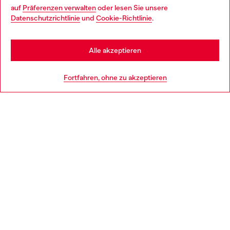
auf
Präferenzen verwalten
oder lesen Sie unsere
You are currently browsing Deutschland website, but it seems
Datenschutzrichtlinie
und
Cookie-Richtlinie
.
Mehr erfahren
you may be based in United States
Stay in Deutschland
Alle akzeptieren
HILFE
Go to United States
Fortfahren, ohne zu akzeptieren
AGB UND RECHTLICHES
WORLD OF DIESEL
CORPORATE