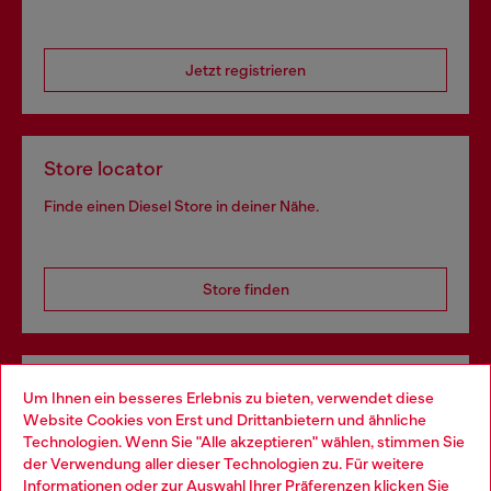
Jetzt registrieren
Store locator
Finde einen Diesel Store in deiner Nähe.
Store finden
Omnichannel-Services
Um Ihnen ein besseres Erlebnis zu bieten, verwendet diese
Website Cookies von Erst und Drittanbietern und ähnliche
Entdecke unser gesamtes Service-Angebot, online und
Technologien. Wenn Sie "Alle akzeptieren" wählen, stimmen Sie
im Store.
der Verwendung aller dieser Technologien zu. Für weitere
Choose your location
Informationen oder zur Auswahl Ihrer Präferenzen klicken Sie