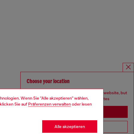
Choose your location
You are currently browsing Deutschland website, but
hnologien. Wenn Sie "Alle akzeptieren" wählen,
it seems you may be based in United States
klicken Sie auf
Präferenzen verwalten
oder lesen
Stay in Deutschland
Alle akzeptieren
Go to United States