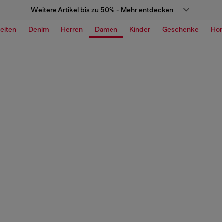
Weitere Artikel bis zu 50% - Mehr entdecken
eiten
Denim
Herren
Damen
Kinder
Geschenke
Ho