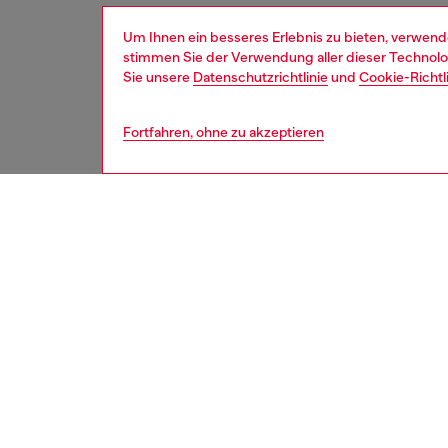
Um Ihnen ein besseres Erlebnis zu bieten, verwend
stimmen Sie der Verwendung aller dieser Technolog
Sie unsere
Datenschutzrichtlinie
und
Cookie-Richtl
Fortfahren, ohne zu akzeptieren
damen
schu
BESCH
Produk
Diese K
Überarb
den All
und haa