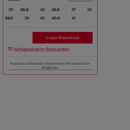
35
35,5
36
36,5
37
38
38,5
39
40
40,5
41
In den Warenkorb
Verfügbarkeit im Store prüfen
Kostenlose Retouren. Kostenloser Versand nur für
Mitglieder.