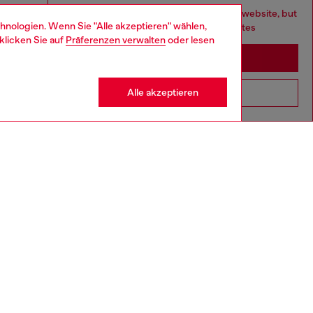
You are currently browsing Deutschland website, but
hnologien. Wenn Sie "Alle akzeptieren" wählen,
it seems you may be based in United States
klicken Sie auf
Präferenzen verwalten
oder lesen
Stay in Deutschland
Alle akzeptieren
Go to United States