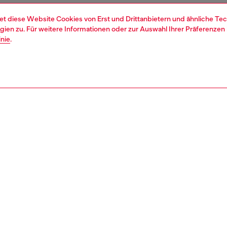
et diese Website Cookies von Erst und Drittanbietern und ähnliche Tec
ien zu. Für weitere Informationen oder zur Auswahl Ihrer Präferenzen 
inie
.
1 | 6
he
sneakers
REIBUNG
tbeschreibung
icks im 70er-Jahre-Stil für Damen sind eine zeitgemäße
eitung eines Archiv-Sneakers. Sie sind ein Must-have für
tag und verfügen über ein Obermaterial aus Leder, Ripstop
rigem Wildleder mit einer leicht eckigen Zehenpartie und