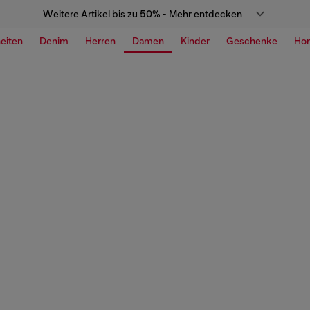
Weitere Artikel bis zu 50% - Mehr entdecken
eiten
Denim
Herren
Damen
Kinder
Geschenke
Ho