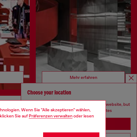
Mehr erfahren
Choose your location
You are currently browsing Deutschland website, but
hnologien. Wenn Sie "Alle akzeptieren" wählen,
CORPORATE
it seems you may be based in United States
klicken Sie auf
Präferenzen verwalten
oder lesen
Ethikkodex
Stay in Deutschland
Organisation, Management und
Kontrollmodell