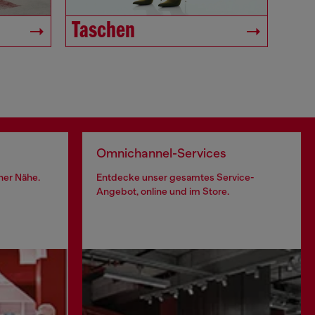
Taschen
Omnichannel-Services
iner Nähe.
Entdecke unser gesamtes Service-
Angebot, online und im Store.