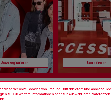
Jetzt registrieren
Store finden
et diese Website Cookies von Erst und Drittanbietern und ähnliche Tec
 RECHTLICHES
WORLD OF DIESEL
ien zu. Für weitere Informationen oder zur Auswahl Ihrer Präferenzen 
inie
.
cy
About Diesel
ng personenbezogener Daten
House of Diesel