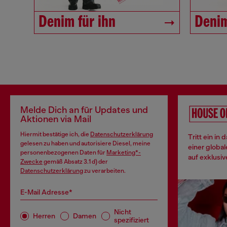
Denim für ihn
Denim
Melde Dich an für Updates und
Aktionen via Mail
Hiermit bestätige ich, die
Datenschutzerklärung
Tritt ein in
gelesen zu haben und autorisiere Diesel, meine
einer globa
personenbezogenen Daten für
Marketing*-
auf exklusiv
Zwecke
gemäß Absatz 3.1 d) der
Datenschutzerklärung
zu verarbeiten.
E-Mail Adresse*
Nicht
Herren
Damen
spezifiziert